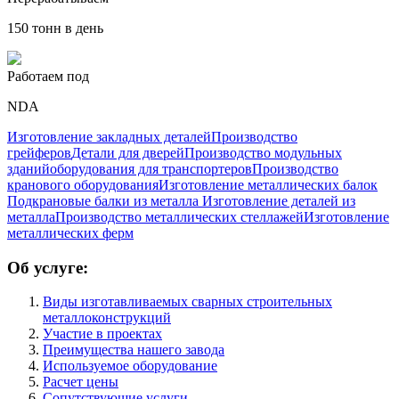
150 тонн в день
Работаем под
NDA
Изготовление закладных деталей
Производство
грейферов
Детали для дверей
Производство модульных
зданий
оборудования для транспортеров
Производство
кранового оборудования
Изготовление металлических балок
Подкрановые балки из металла
Изготовление деталей из
металла
Производство металлических стеллажей
Изготовление
металлических ферм
Об услуге:
Виды изготавливаемых сварных строительных
металлоконструкций
Участие в проектах
Преимущества нашего завода
Используемое оборудование
Расчет цены
Сопутствующие услуги