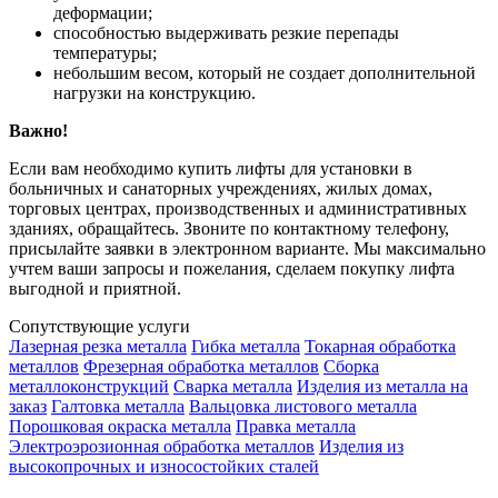
деформации;
способностью выдерживать резкие перепады
температуры;
небольшим весом, который не создает дополнительной
нагрузки на конструкцию.
Важно!
Если вам необходимо купить лифты для установки в
больничных и санаторных учреждениях, жилых домах,
торговых центрах, производственных и административных
зданиях, обращайтесь. Звоните по контактному телефону,
присылайте заявки в электронном варианте. Мы максимально
учтем ваши запросы и пожелания, сделаем покупку лифта
выгодной и приятной.
Сопутствующие услуги
Лазерная резка металла
Гибка металла
Токарная обработка
металлов
Фрезерная обработка металлов
Сборка
металлоконструкций
Сварка металла
Изделия из металла на
заказ
Галтовка металла
Вальцовка листового металла
Порошковая окраска металла
Правка металла
Электроэрозионная обработка металлов
Изделия из
высокопрочных и износостойких сталей