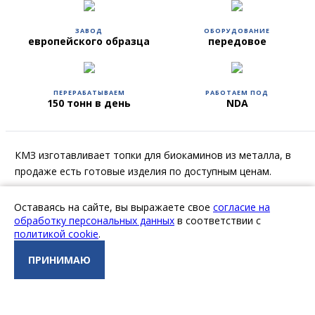
ЗАВОД
ОБОРУДОВАНИЕ
европейского образца
передовое
ПЕРЕРАБАТЫВАЕМ
РАБОТАЕМ ПОД
150 тонн в день
NDA
КМЗ изготавливает топки для биокаминов из металла, в
продаже есть готовые изделия по доступным ценам.
Биокамин представляет собой безопасный очаг с
Оставаясь на сайте, вы выражаете свое
согласие на
настоящим пламенем, но без дыма и копоти. Он работает
обработку персональных данных
в соответствии с
на экологически чистом топливе, которое при сгорании
политикой cookie
.
распадается на углекислый газ и водяные пары.
ПРИНИМАЮ
Выделяют несколько видов биокаминов:
Настенные;